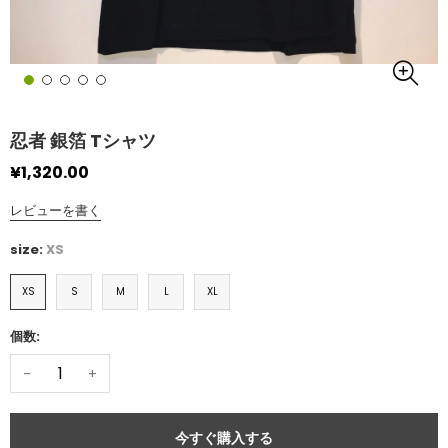
忍者 銀箔 Tシャツ
¥1,320.00
レビューを書く
size:
XS
XS
S
M
L
XL
個数:
-
+
今すぐ購入する