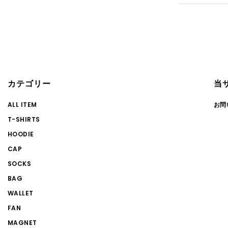
カテゴリー
当
ALL ITEM
お問
T-SHIRTS
HOODIE
CAP
SOCKS
BAG
WALLET
FAN
MAGNET