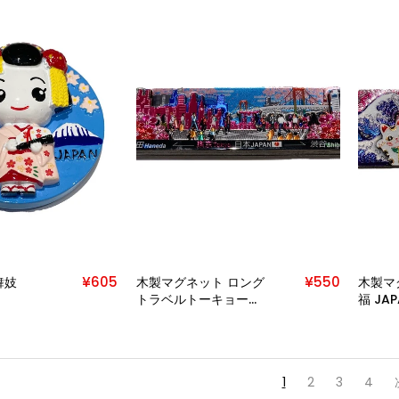
¥605
¥550
舞妓
木製マグネット ロング
木製マ
トラベルトーキョー
福 JA
LONG TRAVEL TOKYO
招き猫
1
2
3
4