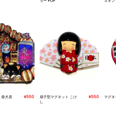
ョー POP
ネオン
¥550
¥550
 柴犬居
扇子型マグネット こけ
マグネ
し