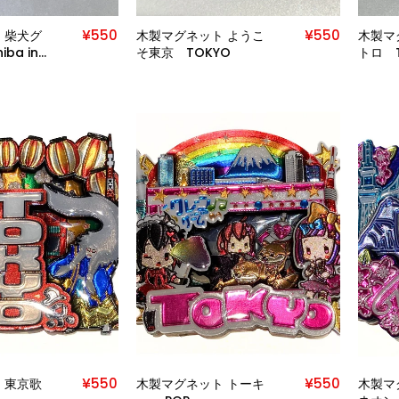
¥550
¥550
 柴犬グ
木製マグネット ようこ
木製マ
ba inu
そ東京 TOKYO
トロ T
¥550
¥550
 東京歌
木製マグネット トーキ
木製マ