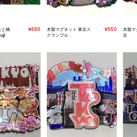
¥660
¥550
士と橋
木製マグネット 東京ス
木製マ
uji
クランブル
京