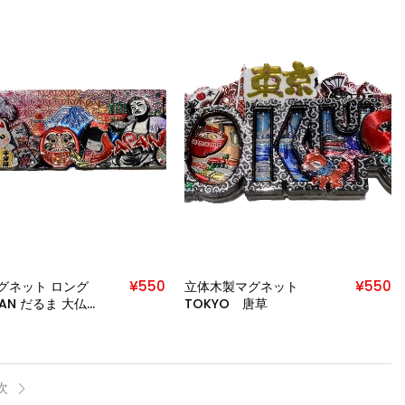
¥550
¥550
グネット ロング
立体木製マグネット
PAN だるま 大仏
TOKYO 唐草
次