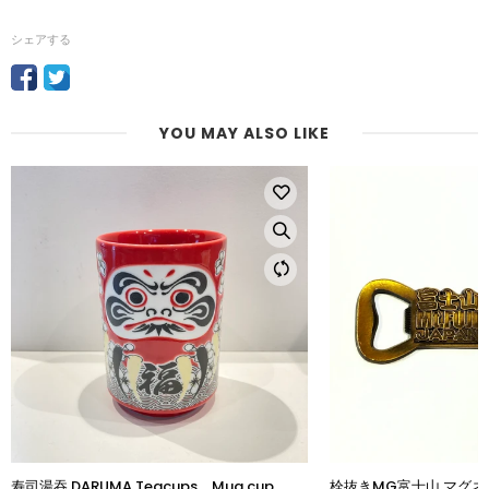
シェアする
YOU MAY ALSO LIKE
栓抜きMG富士山 マグネット bottle opener
五膳箸 箸５セット