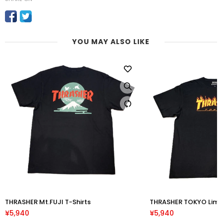
YOU MAY ALSO LIKE
THRASHER Mt.FUJI T-Shirts
THRASHER TOKYO Limi
¥5,940
¥5,940