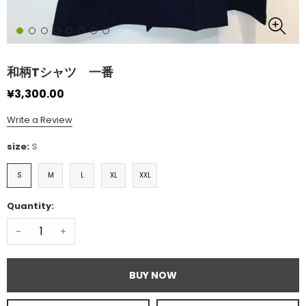
和柄Tシャツ 一番
¥3,300.00
Write a Review
size:
S
S
M
L
XL
XXL
Quantity:
-
+
BUY NOW