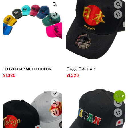
TOKYO CAP MULTI COLOR
日の丸 日本 CAP
¥1,320
¥1,320
FILTER