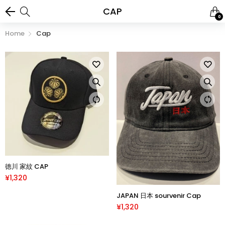
CAP
0
Home
Cap
徳川 家紋 CAP
¥1,320
JAPAN 日本 sourvenir Cap
¥1,320