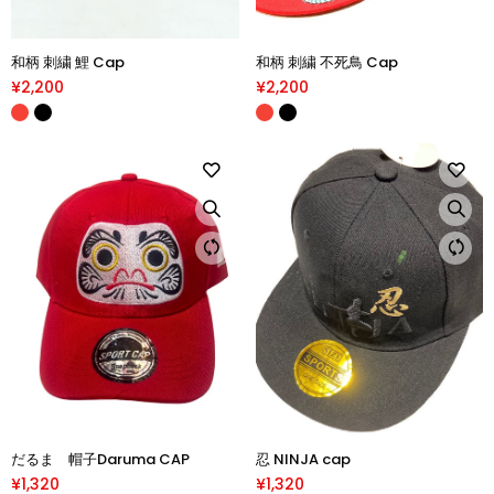
和柄 刺繍 鯉 Cap
和柄 刺繍 不死鳥 Cap
¥2,200
¥2,200
だるま 帽子Daruma CAP
忍 NINJA cap
¥1,320
¥1,320