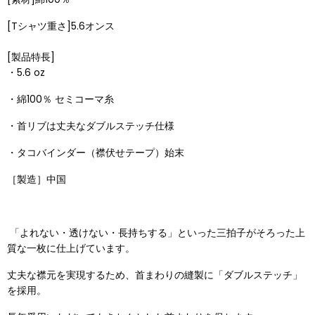
[Tシャツ重さ]5.6オンス
[製品特長]
・5.6 oz
・
綿100％ セミコーマ糸
・首リブは丈夫なダブルステッチ仕様
・タコバインダー（襟伏せテープ）始末
［製造］中国
「よれない・透けない・長持ちする」といった三拍子がそろった上
質な一枚に仕上げています。
丈夫な襟元を実現するため、首まわりの縫製に「ダブルステッチ」
を採用。